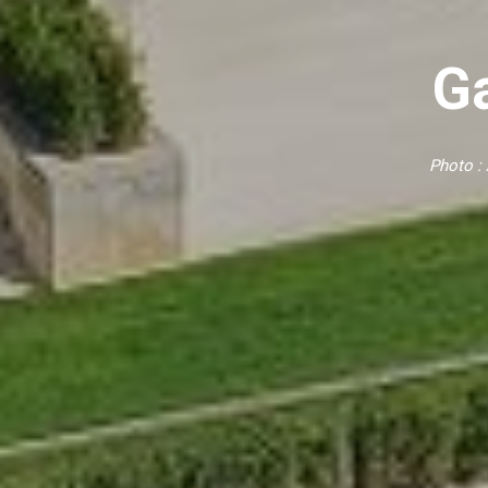
G
Photo :